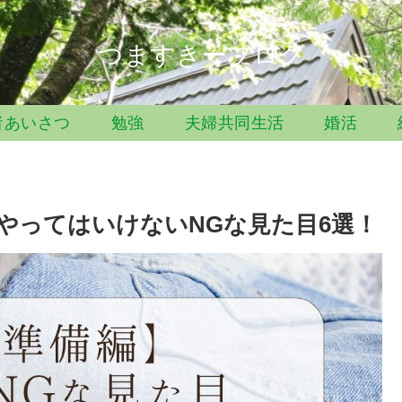
つますきーブログ
者あいさつ
勉強
夫婦共同生活
婚活
やってはいけないNGな見た目6選！