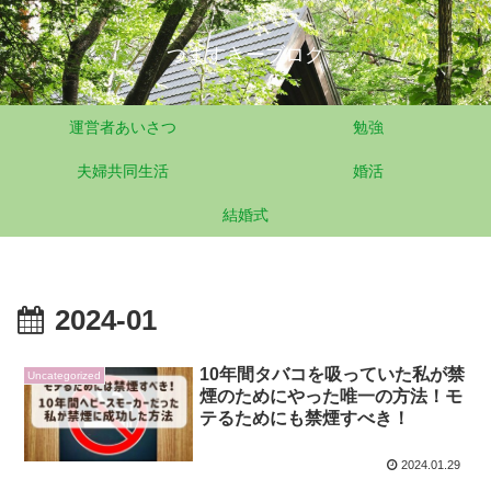
つますきーブログ
運営者あいさつ
勉強
夫婦共同生活
婚活
結婚式
2024-01
10年間タバコを吸っていた私が禁
Uncategorized
煙のためにやった唯一の方法！モ
テるためにも禁煙すべき！
2024.01.29