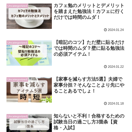
カフェ勉のメリットとデメリット
Uncategorized
を踏まえた勉強法！カフェに行く
だけでは時間のムダ！
2024.01.24
【暗記のコツ】ただ壁に貼るだけ
Uncategorized
では時間のムダ？壁に貼る勉強法
の必須アイテム！
2024.01.22
【家事を減らす方法5選】夫婦で
Uncategorized
家事分担？そんなことより先にや
ることあるでしょ！
2024.01.18
知らないと不利！合格するための
Uncategorized
試験当日の過ごし方3箇条【資
格・入試】